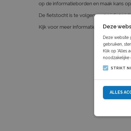
op de informatieborden en maak kans op e
De fietstocht is te volgen op 24 juli, 31 jul
Deze websi
Kijk voor meer informatie en de route op
Deze website g
gebruiken, ste
Klik op 'Alles
noodzakelijke 
STRIKT N
ALLES AC