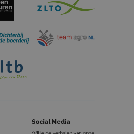
rsaanmelding en
ikt door de
ice om de
zoekers te
anner van
odzakelijk om
door Google
s te behouden.
eld aan Google
n belangrijke
meen gebruikte
Deze cookie
bruikers te
ekeurig
wijzen als
Social Media
in elk
n wordt
sie- en
Wil je de verhalen van onze