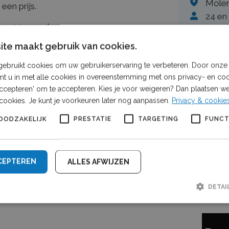
Molen
en prijs.
24 en 
i en 14 augustus.
Vrag
te maakt gebruik van cookies.
:
www.boerenfietstocht.eu
Neem cont
ebruikt cookies om uw gebruikerservaring te verbeteren. Door onze 
mt u in met alle cookies in overeenstemming met ons privacy- en coo
 accepteren' om te accepteren. Kies je voor weigeren? Dan plaatsen we 
cookies. Je kunt je voorkeuren later nog aanpassen.
Privacy & cookie
Een sam
OODZAKELIJK
PRESTATIE
TARGETING
FUNCT
CEPTEREN
ALLES AFWIJZEN
DETAI
Strikt noodzakelijk
Prestatie
Targeting
Functioneel