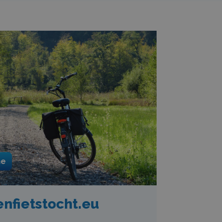
he
nfietstocht.eu