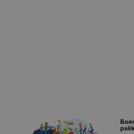
Strikt noodzake
accountbeheer. 
Naam
CookieScrip
Naam
_ga_HRPY9P
_ga
Boer
pakk