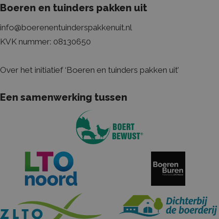
Boeren en tuinders pakken uit
info@boerenentuinderspakkenuit.nl
Naam
Aanbieder / Domein
Vervaldatum
Om
KVK nummer: 08130650
_ga_HRPY9PFCTH
.boerenentuinderspakkenuit.nl
2 jaar
Dez
geb
Goo
de 
Over het initiatief ‘Boeren en tuinders pakken uit’
be
_ga
Google LLC
2 jaar
De
.boerenentuinderspakkenuit.nl
ge
Een samenwerking tussen
Goo
Ana
bel
is 
al
ana
Goo
wo
uni
on
een
ge
nu
wij
He
in 
pa
een