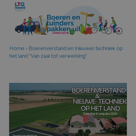
Home
›
Boerenverstand en (nieuwe) techniek op
het land “Van zaai tot verwerking”