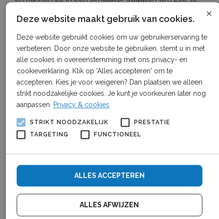
×
ervaren hoe het is op om een tractor te rijden.
Deze website maakt gebruik van cookies.
Programma:
Deze website gebruikt cookies om uw gebruikerservaring te
Ochtend programma: 10.00 uur ontvangst met
verbeteren. Door onze website te gebruiken, stemt u in met
alle cookies in overeenstemming met ons privacy- en
koffie en iets lekkers (inloop 9.30 uur)
cookieverklaring. Klik op 'Alles accepteren' om te
Middag programma: 13.00 uur, aansluitend een
accepteren. Kies je voor weigeren? Dan plaatsen we alleen
hapje en afronding van de open dag (inloop 12.30
strikt noodzakelijke cookies. Je kunt je voorkeuren later nog
uur)
aanpassen.
Privacy & cookies
Toegang is gratis, opgeven is niet nodig.
STRIKT NOODZAKELIJK
PRESTATIE
Foto’s van het evenement
TARGETING
FUNCTIONEEL
ALLES ACCEPTEREN
ALLES AFWIJZEN