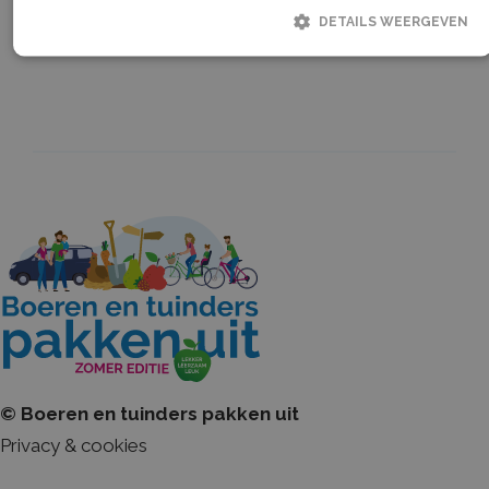
DETAILS WEERGEVEN
Strikt noodzakelijk
Prestatie
Targeting
Functioneel
Strikt noodzakelijke cookies maken de kernfunctionaliteiten van de
website mogelijk, zoals gebruikersaanmelding en accountbeheer. De
website kan niet goed worden gebruikt zonder de strikt noodzakelijke
cookies.
Naam
Aanbieder / Domein
Vervaldatum
CookieScriptConsent
CookieScript
1 maand
boerenentuinderspakkenuit.nl
© Boeren en tuinders pakken uit
Privacy & cookies