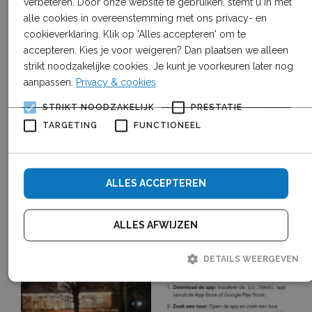
verbeteren. Door onze website te gebruiken, stemt u in met
Deelname:
op eigen risico
alle cookies in overeenstemming met ons privacy- en
IZI.travel:
scan hieronder de QR code en
cookieverklaring. Klik op 'Alles accepteren' om te
download de app
accepteren. Kies je voor weigeren? Dan plaatsen we alleen
strikt noodzakelijke cookies. Je kunt je voorkeuren later nog
Foto’s van het evenement
aanpassen.
Privacy & cookies
STRIKT NOODZAKELIJK
PRESTATIE
TARGETING
FUNCTIONEEL
ALLES ACCEPTEREN
ALLES AFWIJZEN
DETAILS WEERGEVEN
Strikt noodzakelijk
Prestatie
Targeting
Functioneel