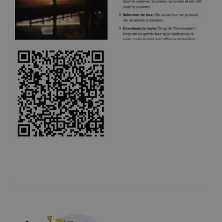
Strikt noodzakelijke cookies maken de kernfunctionaliteiten van de
website mogelijk, zoals gebruikersaanmelding en accountbeheer. De
website kan niet goed worden gebruikt zonder de strikt noodzakelijke
cookies.
Naam
Aanbieder / Domein
Vervaldatum
CookieScriptConsent
CookieScript
1 maand
boerenentuinderspakkenuit.nl
Naam
Aanbieder / Domein
Vervaldatum
Om
_ga_HRPY9PFCTH
.boerenentuinderspakkenuit.nl
2 jaar
Dez