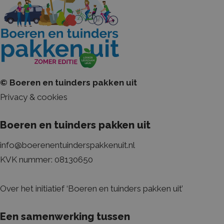
geb
Goo
de 
be
_ga
Google LLC
2 jaar
De
.boerenentuinderspakkenuit.nl
ge
Goo
Ana
bel
is 
al
© Boeren en tuinders pakken uit
ana
Goo
Privacy & cookies
wo
uni
on
een
Boeren en tuinders pakken uit
ge
nu
wij
info@boerenentuinderspakkenuit.nl
He
in 
KVK nummer: 08130650
pa
een
ge
bez
Over het initiatief ‘Boeren en tuinders pakken uit’
en
ca
te 
de 
Een samenwerking tussen
van