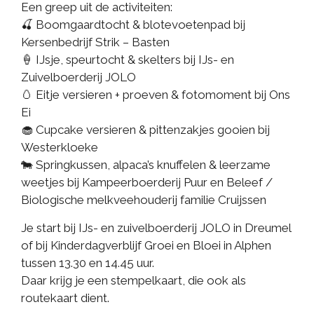
Een greep uit de activiteiten:
🍒 Boomgaardtocht & blotevoetenpad bij
Kersenbedrijf Strik – Basten
🍦 IJsje, speurtocht & skelters bij IJs- en
Zuivelboerderij JOLO
🥚 Eitje versieren + proeven & fotomoment bij Ons
Ei
🧁 Cupcake versieren & pittenzakjes gooien bij
Westerkloeke
🐄 Springkussen, alpaca’s knuffelen & leerzame
weetjes bij Kampeerboerderij Puur en Beleef /
Biologische melkveehouderij familie Cruijssen
Je start bij IJs- en zuivelboerderij JOLO in Dreumel
of bij Kinderdagverblijf Groei en Bloei in Alphen
tussen 13.30 en 14.45 uur.
Daar krijg je een stempelkaart, die ook als
routekaart dient.