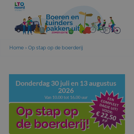
Home
›
Op stap op de boerderij