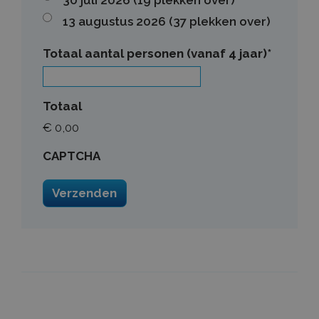
_ga_HRPY9PFCTH
.boerenentuinderspakkenuit.nl
2 jaar
Dez
13 augustus 2026 (37 plekken over)
geb
Goo
de 
Totaal aantal personen (vanaf 4 jaar)
*
be
_ga
Google LLC
2 jaar
De
.boerenentuinderspakkenuit.nl
ge
Goo
Ana
Totaal
bel
is 
€ 0,00
al
ana
Goo
CAPTCHA
wo
uni
on
een
ge
nu
wij
He
in 
pa
een
ge
bez
en
ca
te 