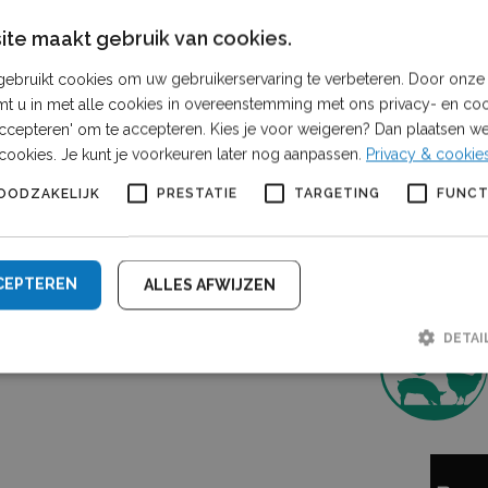
Klein
B Dongen
10, 17
te maakt gebruik van cookies.
Vrag
ebruikt cookies om uw gebruikerservaring te verbeteren. Door onze 
n? Bekijk de website voor meer
mt u in met alle cookies in overeenstemming met ons privacy- en coo
Neem cont
 accepteren' om te accepteren. Kies je voor weigeren? Dan plaatsen we 
cookies. Je kunt je voorkeuren later nog aanpassen.
Privacy & cookie
OODZAKELIJK
PRESTATIE
TARGETING
FUNCT
Een sam
CEPTEREN
ALLES AFWIJZEN
DETAI
Strikt noodzakelijk
Prestatie
Targeting
Functioneel
lijke cookies maken de kernfunctionaliteiten van de website mogelijk, zoals gebruike
De website kan niet goed worden gebruikt zonder de strikt noodzakelijke cookies.