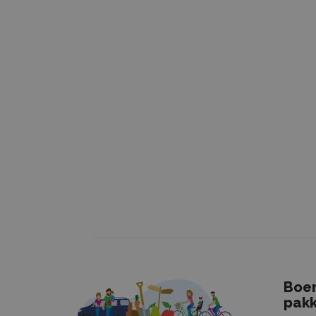
Naam
CookieScrip
Naam
_ga_HRPY9P
_ga
Boer
pakk