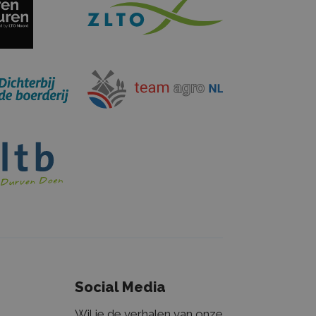
ikt door de
ice om de
zoekers te
anner van
odzakelijk om
door Google
s te behouden.
eld aan Google
n belangrijke
meen gebruikte
Deze cookie
bruikers te
ekeurig
wijzen als
in elk
n wordt
sie- en
kenen voor de
Social Media
.
Wil je de verhalen van onze