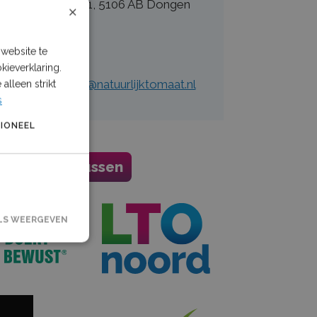
 Dongenseweg 81, 5106 AB Dongen
×
 en 24 juli 2026
en?
website te
kieverklaring.
act op via:
info@natuurlijktomaat.nl
alleen strikt
s
IONEEL
enwerking tussen
LS WEERGEVEN
rsaanmelding en