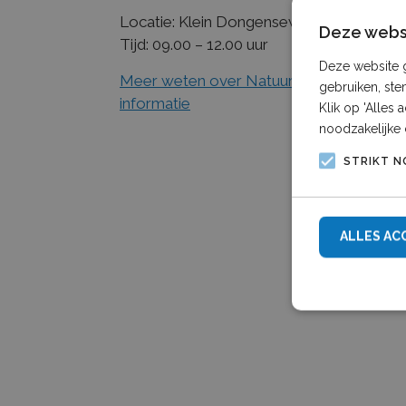
Locatie: Klein Dongenseweg 81, 5106 A
Deze websi
Tijd: 09.00 – 12.00 uur
Deze website g
Meer weten over Natuurlijk Klein Donge
gebruiken, ste
informatie
Klik op 'Alles
noodzakelijke 
STRIKT N
ALLES AC
Strikt noodzake
accountbeheer. 