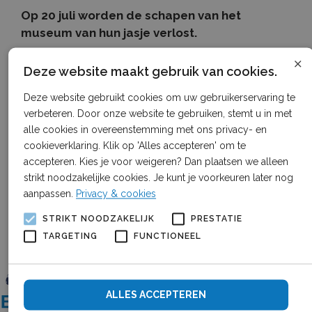
Op 20 juli worden de schapen van het
museum van hun jasje verlost.
×
Er zijn ook viltworkshops en meer met het mooie
Deze website maakt gebruik van cookies.
natuurlijke materiaal wol.
Deze website gebruikt cookies om uw gebruikerservaring te
verbeteren. Door onze website te gebruiken, stemt u in met
alle cookies in overeenstemming met ons privacy- en
Kijk voor meer informatie op:
cookieverklaring. Klik op 'Alles accepteren' om te
www.rundveemuseum.nl
accepteren. Kies je voor weigeren? Dan plaatsen we alleen
strikt noodzakelijke cookies. Je kunt je voorkeuren later nog
aanpassen.
Privacy & cookies
STRIKT NOODZAKELIJK
PRESTATIE
TARGETING
FUNCTIONEEL
ALLES ACCEPTEREN