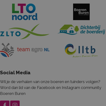
Naam
Aanbieder / Domein
Vervaldatum
Om
_ga_HRPY9PFCTH
.boerenentuinderspakkenuit.nl
2 jaar
Dez
geb
Goo
de 
be
_ga
Google LLC
2 jaar
De
.boerenentuinderspakkenuit.nl
ge
Goo
Ana
bel
Social Media
is 
al
ana
Wil je de verhalen van onze boeren en tuinders volgen?
Goo
wo
Word dan lid van de Facebook en Instagram community
uni
on
Boeren Buren
een
ge
nu
wij