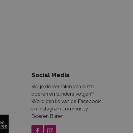
bruikers te
ekeurig
wijzen als
in elk
n wordt
sie- en
kenen voor de
.
Social Media
Wil je de verhalen van onze
boeren en tuinders volgen?
Word dan lid van de Facebook
en Instagram community
Boeren Buren