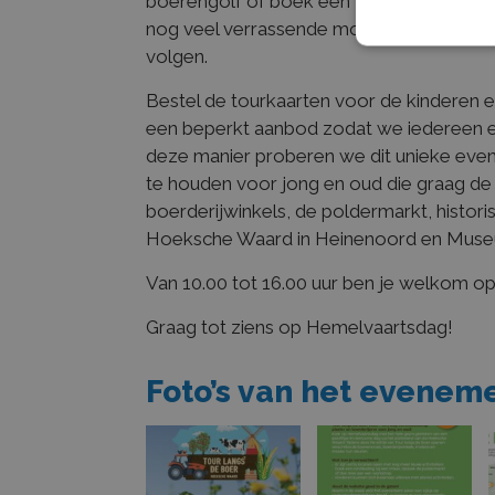
boerengolf of boek een workshop. Let op,
nog veel verrassende mogelijkheden via 
volgen.
Bestel de tourkaarten voor de kinderen en/
Strikt noodzake
een beperkt aanbod zodat we iedereen 
accountbeheer. 
deze manier proberen we dit unieke eve
Naam
te houden voor jong en oud die graag d
CookieScrip
boerderijwinkels, de poldermarkt, histor
Hoeksche Waard in Heinenoord en Museu
Van 10.00 tot 16.00 uur ben je welkom op 
Graag tot ziens op Hemelvaartsdag!
Naam
Foto’s van het evenem
_ga_HRPY9P
_ga