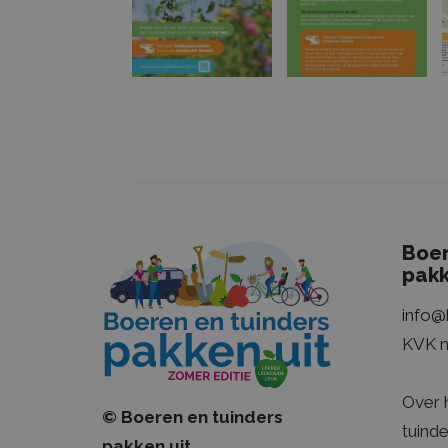
Boer
pakk
info@
KVK 
Over h
© Boeren en tuinders
tuinde
pakken uit