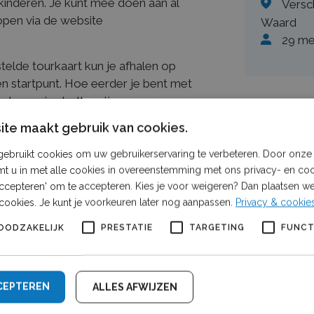
 kinderen. Je kunt mee doen aan al
Versc
kopen via de website
Waard
29 me
telde tourkaart kun je afhalen op
 startpunt. Hoe eerder je bent met
r keuze in startlocaties en
Een sam
te maakt gebruik van cookies.
or kinderen, is er nog veel meer te
ebruikt cookies om uw gebruikerservaring te verbeteren. Door onze 
je langs de nieuwe rustpunten
mt u in met alle cookies in overeenstemming met ons privacy- en coo
pen zijn voor een kopje koffie. De
 accepteren' om te accepteren. Kies je voor weigeren? Dan plaatsen we 
 de Rustpunten, is verkrijgbaar bij
cookies. Je kunt je voorkeuren later nog aanpassen.
Privacy & cookie
and vanaf 23 mei 2025.
OODZAKELIJK
PRESTATIE
TARGETING
FUNCT
 bedrijfsbezoeken via
pzet betekent dat er nog extra
tiviteiten. Op Hemelvaartsdag een
CEPTEREN
ALLES AFWIJZEN
Totalis Naturales, speel een potje