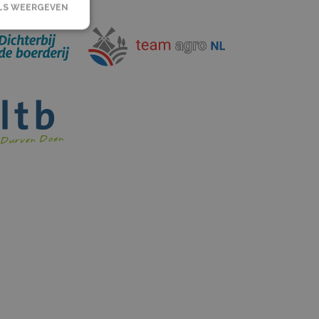
LS WEERGEVEN
rsaanmelding en
ikt door de
ice om de
zoekers te
anner van
odzakelijk om
door Google
s te behouden.
eld aan Google
n belangrijke
meen gebruikte
Deze cookie