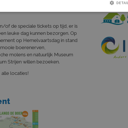
 zeker in de laatste week zullen er
DETAI
de site
www.tourlangsdeboer-hw.nl
Strikt noodzakelijk
Prestatie
Targeting
Functioneel
of de speciale tickets op tijd, er is
lijke cookies maken de kernfunctionaliteiten van de website mogelijk, zoals gebruike
een leuke dag kunnen bezorgen. Op
De website kan niet goed worden gebruikt zonder de strikt noodzakelijke cookies.
nement op Hemelvaartsdag in stand
Aanbieder / Domein
Vervaldatum
Omschrijving
e mooie boerenerven,
tConsent
CookieScript
1 maand
Deze cookie wordt gebru
ische molens en natuurlijk Museum
boerenentuinderspakkenuit.nl
Cookie-Script.com-serv
m Strijen willen bezoeken.
cookievoorkeuren van be
onthouden. De cookie-b
Cookie-Script.com is no
alle locaties!
correct te werken.
Aanbieder / Domein
Vervaldatum
Omschrijving
ent
FCTH
.boerenentuinderspakkenuit.nl
2 jaar
Deze cookie wordt gebruikt 
Analytics om de sessiestatu
Google LLC
2 jaar
Deze cookienaam is gekopp
.boerenentuinderspakkenuit.nl
Universal Analytics - wat ee
update is van de meer alge
analyseservice van Google. 