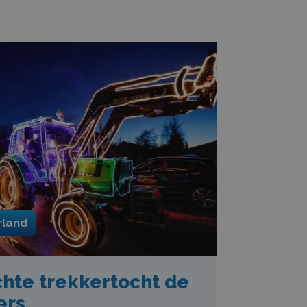
rland
chte trekkertocht de
ers