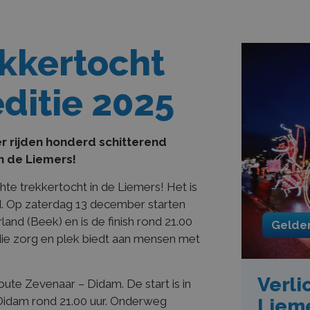
ekkertocht
ditie 2025
 rijden honderd schitterend
n de Liemers!
chte trekkertocht in de Liemers! Het is
d. Op zaterdag 13 december starten
nd (Beek) en is de finish rond 21.00
Gelde
e die zorg en plek biedt aan mensen met
Verli
ute Zevenaar – Didam. De start is in
 Didam rond 21.00 uur. Onderweg
Liem