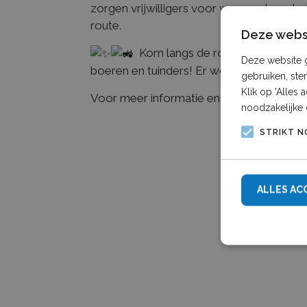
zorgen vrijwilligers voor warme chocola
route.
Deze websi
Kom langs de route en geniet va
Deze website g
boeren en tuinders! Er wordt een mooie 
gebruiken, ste
Klik op 'Alles
Voor meer informatie en de route kijk op
noodzakelijke 
STRIKT N
ALLES AC
Strikt noodzake
accountbeheer. 