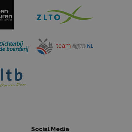
ikt door de
ice om de
zoekers te
anner van
odzakelijk om
door Google
s te behouden.
eld aan Google
n belangrijke
meen gebruikte
Deze cookie
bruikers te
ekeurig
wijzen als
in elk
n wordt
sie- en
kenen voor de
.
Social Media