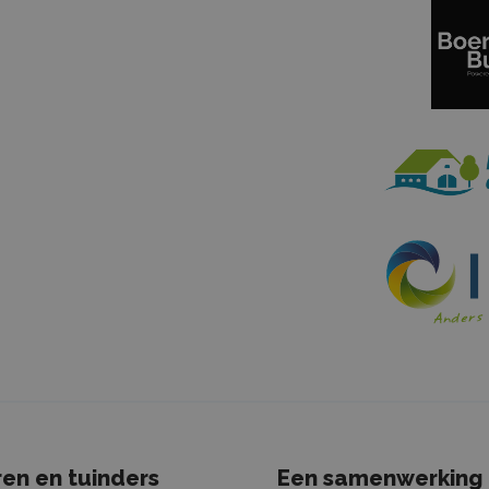
Aanbieder / Domein
Vervaldatum
Omschrijving
tConsent
CookieScript
1 maand
Deze cookie wordt gebru
boerenentuinderspakkenuit.nl
Cookie-Script.com-serv
cookievoorkeuren van be
onthouden. De cookie-b
Cookie-Script.com is no
correct te werken.
Aanbieder / Domein
Vervaldatum
Omschrijving
FCTH
.boerenentuinderspakkenuit.nl
2 jaar
Deze cookie wordt gebruikt 
Analytics om de sessiestatu
Google LLC
2 jaar
Deze cookienaam is gekopp
.boerenentuinderspakkenuit.nl
Universal Analytics - wat ee
update is van de meer alge
analyseservice van Google. 
wordt gebruikt om unieke ge
onderscheiden door een will
gegenereerd nummer toe te 
klant-ID. Het is opgenomen 
paginaverzoek op een site e
gebruikt om bezoekers-, ses
campagnegegevens te bere
analyserapporten van de site
en en tuinders
Een samenwerking