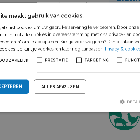
demelk bij de verzorgingshuizen op de
Versc
te maakt gebruik van cookies.
13 en
n deze sfeervolle kerstgroet van de
ebruikt cookies om uw gebruikerservaring te verbeteren. Door onze 
Vrag
belevenis van gemaakt.
mt u in met alle cookies in overeenstemming met ons privacy- en coo
 accepteren' om te accepteren. Kies je voor weigeren? Dan plaatsen we 
:
Verlichte trekkertocht de Liemers
Neem cont
cookies. Je kunt je voorkeuren later nog aanpassen.
Privacy & cookie
OODZAKELIJK
PRESTATIE
TARGETING
FUNCT
Een sam
CEPTEREN
ALLES AFWIJZEN
DETAI
Strikt noodzakelijk
Prestatie
Targeting
Functioneel
lijke cookies maken de kernfunctionaliteiten van de website mogelijk, zoals gebruike
De website kan niet goed worden gebruikt zonder de strikt noodzakelijke cookies.