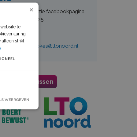
×
hillende locaties zie facebookpagina
 20 december 2025
website te
en?
kieverklaring.
alleen strikt
act op via:
khupkes@ltonoord.nl
s
IONEEL
enwerking tussen
LS WEERGEVEN
rsaanmelding en