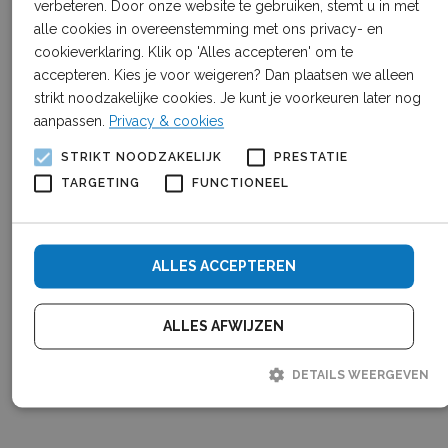
Verse tapmelk
verbeteren. Door onze website te gebruiken, stemt u in met
Eieren van Boer Bart
alle cookies in overeenstemming met ons privacy- en
Wijnen van Hens
cookieverklaring. Klik op 'Alles accepteren' om te
Paling en Zalm van Iel en Mar
accepteren. Kies je voor weigeren? Dan plaatsen we alleen
Droge worst en gril worst van Tedo
strikt noodzakelijke cookies. Je kunt je voorkeuren later nog
aanpassen.
Privacy & cookies
Gedrukte kaarten
Planten en potten van Stal Deco
STRIKT NOODZAKELIJK
PRESTATIE
Aprillis, De Friese appelcider uit Hemelum
TARGETING
FUNCTIONEEL
Boeketten van Friese Seizoensbloemen
Jam van Dick’s
Groente- en fruittassen van Tuinderij Nije Moed
ALLES ACCEPTEREN
Aardappels van Greydanus
Een middagje uit voor het hele gezin.
ALLES AFWIJZEN
DETAILS WEERGEVEN
Strikt noodzakelijk
Prestatie
Targeting
Functioneel