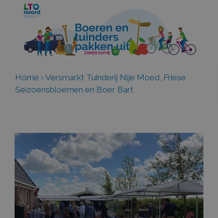
Home
›
Versmarkt Tuinderij Nije Moed, Friese
Seizoensbloemen en Boer Bart