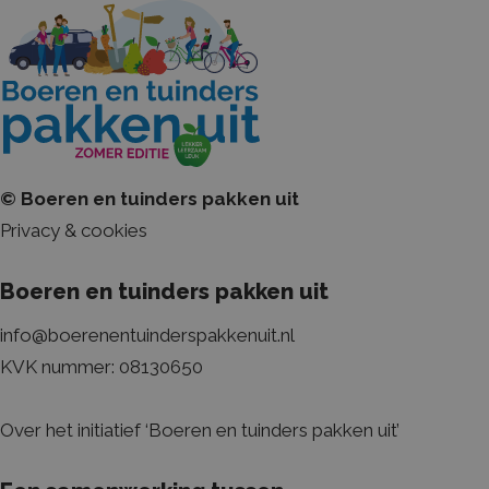
Strikt noodzakelijke cookies maken de kernfunctionaliteiten van de
website mogelijk, zoals gebruikersaanmelding en accountbeheer. De
website kan niet goed worden gebruikt zonder de strikt noodzakelijke
cookies.
Naam
Aanbieder / Domein
Vervaldatum
CookieScriptConsent
CookieScript
1 maand
boerenentuinderspakkenuit.nl
© Boeren en tuinders pakken uit
Privacy & cookies
Boeren en tuinders pakken uit
info@boerenentuinderspakkenuit.nl
KVK nummer: 08130650
Over het initiatief ‘Boeren en tuinders pakken uit’
Naam
Aanbieder / Domein
Vervaldatum
Om
_ga_HRPY9PFCTH
.boerenentuinderspakkenuit.nl
2 jaar
Dez