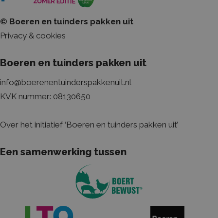
website mogelijk, zoals gebruikersaanmelding en accountbeheer. De
website kan niet goed worden gebruikt zonder de strikt noodzakelijke
© Boeren en tuinders pakken uit
cookies.
Privacy & cookies
Naam
Aanbieder / Domein
Vervaldatum
CookieScriptConsent
CookieScript
1 maand
boerenentuinderspakkenuit.nl
Boeren en tuinders pakken uit
info@boerenentuinderspakkenuit.nl
KVK nummer: 08130650
Over het initiatief ‘Boeren en tuinders pakken uit’
Een samenwerking tussen
Naam
Aanbieder / Domein
Vervaldatum
Om
_ga_HRPY9PFCTH
.boerenentuinderspakkenuit.nl
2 jaar
De
geb
Go
de 