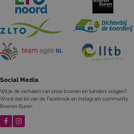
be
_ga
Google LLC
2 jaar
De
.boerenentuinderspakkenuit.nl
ge
Goo
Ana
bel
is 
al
ana
Goo
wo
uni
on
een
ge
nu
wij
Social Media
He
in 
pa
Wil je de verhalen van onze boeren en tuinders volgen?
een
ge
Word dan lid van de Facebook en Instagram community
bez
en
Boeren Buren
ca
te 
de
van